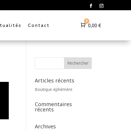
0
Panier
0,00
€
tualités
Contact
Articles récents
Boutique éphémère
Commentaires
récents
Archives