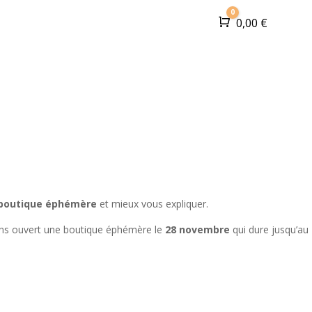
0
l
Boutique
À Propos
Actualités
Panier
0,00
€
Contact
boutique éphémère
et mieux vous expliquer.
ons ouvert une boutique éphémère le
28 novembre
qui dure jusqu’au