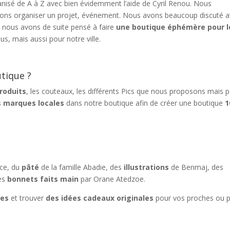
isé de A à Z avec bien évidemment l’aide de Cyril Renou.
Nous
s organiser un projet, événement. Nous avons beaucoup discuté 
t nous avons de suite pensé à faire
une boutique éphémère pour l
us, mais aussi pour notre ville.
tique ?
roduits
, les couteaux, les différents Pics que nous proposons mais 
 marques locales
dans notre boutique afin de créer une boutique
1
ace, du
pâté
de la famille Abadie, des
illustrations
de Benmaj, des
des
bonnets faits main
par Orane Atedzoe.
les
et trouver
des idées cadeaux originales
pour vos proches ou 