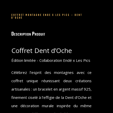
Les
pics
-
COFFRET MONTAGNE ENDE X LES PICS – DENT
D’OCHE
Dent
d'Oche
Description Produit
Coffret Dent d’Oche
Édition limitée - Collaboration Endé x Les Pics
Célébrez l’esprit des montagnes avec ce
coffret unique réunissant deux créations
artisanales : un bracelet en argent massif 925,
finement ciselé à l’effigie de la Dent d’Oche et
une décoration murale inspirée du même