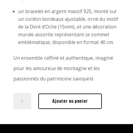
un bracelet en argent massif 925, monté sur
un cordon bordeaux ajustable, orné du motif
de la Dent d’Oche (15mm), et une décoration
murale assortie représentant ce sommet
emblématique, disponible en format 40 cm.
Un ensemble raffiné et authentique, imaginé
pour les amoureux de montagne et les
passionnés du patrimoine savoyard.
quantité
Ajouter au panier
de
Coffret
Montagne
ENDE
x